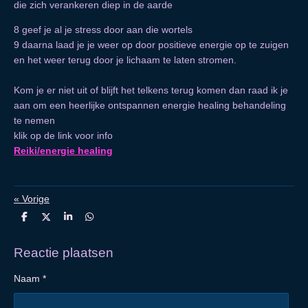
die zich verankeren diep in de aarde
8 geef je al je stress door aan die wortels
9 daarna laad je je weer op door positieve energie op te zuigen
en het weer terug door je lichaam te laten stromen.
Kom je er niet uit of blijft het telkens terug komen dan raad ik je
aan om een heerlijke ontspannen energie healing behandeling
te nemen
klik op de link voor info
Reiki/energie healing
«
Vorige
D
D
S
D
e
e
h
e
l
e
a
l
e
l
r
e
Reactie plaatsen
n
e
n
Naam *