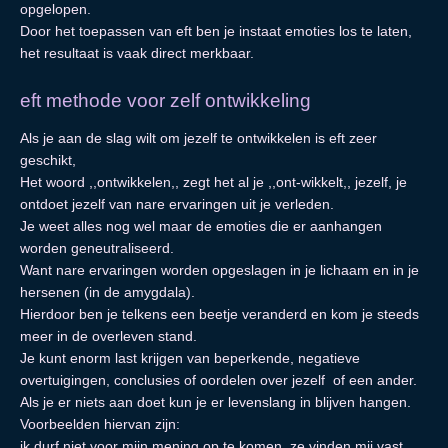
opgelopen.
Door het toepassen van eft ben je instaat emoties los te laten,
het resultaat is vaak direct merkbaar.
eft methode voor zelf ontwikkeling
Als je aan de slag wilt om jezelf te ontwikkelen is eft zeer
geschikt,
Het woord ,,ontwikkelen,, zegt het al je ,,ont-wikkelt,, jezelf, je
ontdoet jezelf van nare ervaringen uit je verleden.
Je weet alles nog wel maar de emoties die er aanhangen
worden geneutraliseerd.
Want nare ervaringen worden opgeslagen in je lichaam en in je
hersenen (in de amygdala).
Hierdoor ben je telkens een beetje veranderd en kom je steeds
meer in de overleven stand.
Je kunt enorm last krijgen van beperkende, negatieve
overtuigingen, conclusies of oordelen over jezelf of een ander.
Als je er niets aan doet kun je er levenslang in blijven hangen.
Voorbeelden hiervan zijn:
ik durf niet voor mijn mening op te komen, ze vinden mij vast